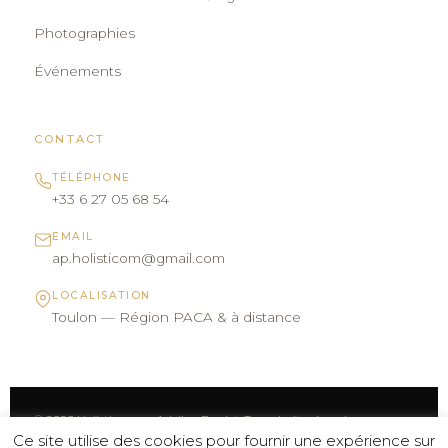
Photographies
Événements
CONTACT
TÉLÉPHONE
+33 6 27 05 68 54
EMAIL
ap.holisticom@gmail.com
LOCALISATION
Toulon — Région PACA & à distance
© 2026 Holisticom — Adeline Poulet. Tous droits réservés.
MENTIONS
POLITIQUE DE
POLITIQUE DE
Ce site utilise des cookies pour fournir une expérience sur