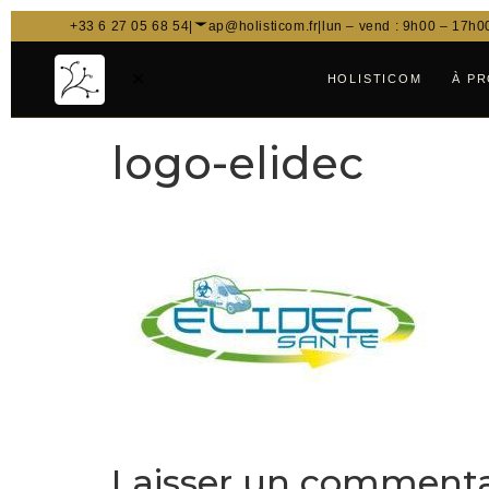
+33 6 27 05 68 54
|
ap@holisticom.fr
|
lun – vend : 9h00 – 17h0
✕
HOLISTICOM
À P
logo-elidec
Laisser un commenta