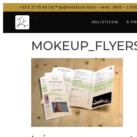
+33 6 27 05 68 54
|
ap@holisticom.fr
|
lun – vend : 9h00 – 17h0
✕
HOLISTICOM
À P
MOKEUP_FLYERS