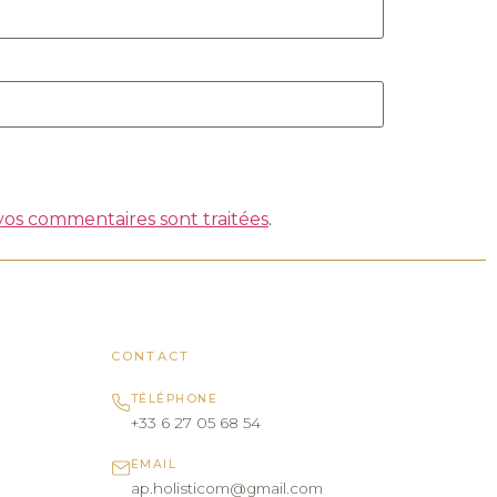
 vos commentaires sont traitées
.
CONTACT
TÉLÉPHONE
+33 6 27 05 68 54
EMAIL
ap.holisticom@gmail.com