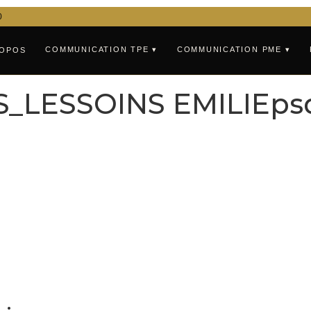
0
COMMUNICATION TPE ▾
COMMUNICATION PME ▾
ROPOS
_LESSOINS EMILIEps