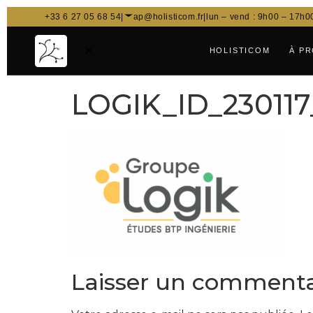
+33 6 27 05 68 54
|
ap@holisticom.fr
|
lun – vend : 9h00 – 17h0
✕
HOLISTICOM
À P
LOGIK_ID_230117
Laisser un commenta