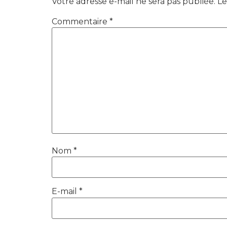
Votre adresse e-mail ne sera pas publiée.
Le
Commentaire
*
Nom
*
E-mail
*