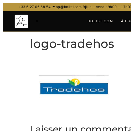
+33 6 27 05 68 54
|
ap@holisticom.fr
|
lun – vend : 9h00 – 17h0
✕
HOLISTICOM
À P
logo-tradehos
Laisser un commenta